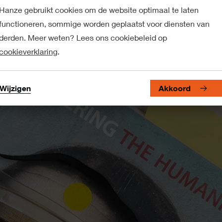
atie
Hanze gebruikt cookies om de website optimaal te laten
functioneren, sommige worden geplaatst voor diensten van
derden. Meer weten? Lees ons cookiebeleid op
cookieverklaring
.
Wijzigen
Akkoord