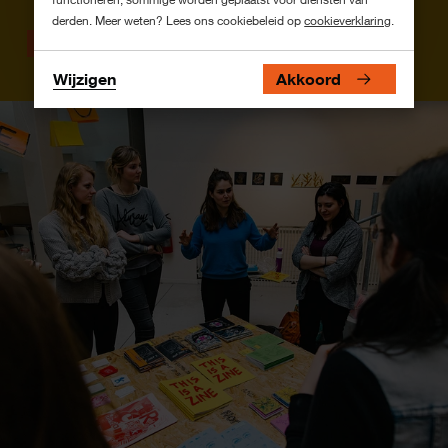
derden. Meer weten? Lees ons cookiebeleid op
cookieverklaring
.
Bachelor
Voltijd
Wijzigen
Akkoord