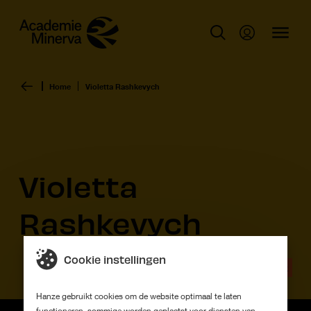
Home
Violetta Rashkevych
Violetta
Rashkevych
Cookie instellingen
Afstudeerwerk
Hanze gebruikt cookies om de website optimaal te laten
functioneren, sommige worden geplaatst voor diensten van