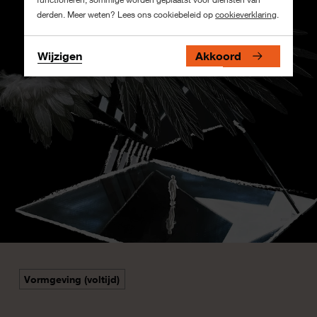
derden. Meer weten? Lees ons cookiebeleid op
cookieverklaring
.
Wijzigen
Akkoord
Vormgeving (voltijd)