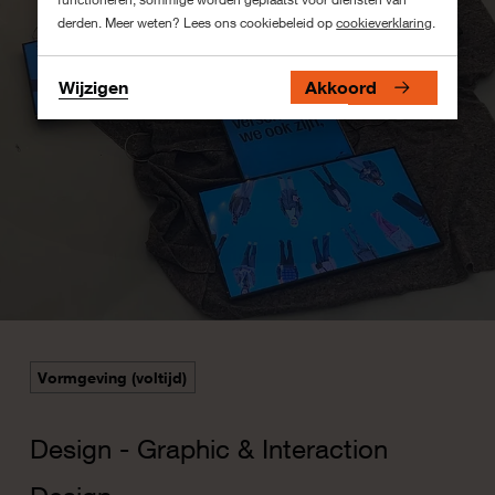
derden. Meer weten? Lees ons cookiebeleid op
cookieverklaring
.
Wijzigen
Akkoord
Vormgeving (voltijd)
Design - Graphic & Interaction