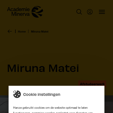
Home
Miruna Matei
Miruna Matei
Afstudeerwerk
Cookie instellingen
Hanze gebruikt cookies om de website optimaal te laten
functioneren, sommige worden geplaatst voor diensten van