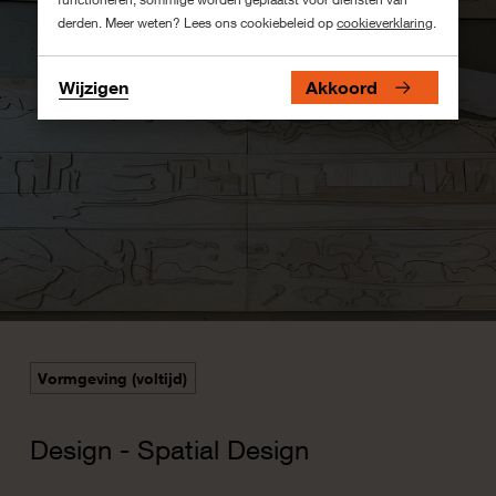
derden. Meer weten? Lees ons cookiebeleid op
cookieverklaring
.
Wijzigen
Akkoord
Vormgeving (voltijd)
Design - Spatial Design