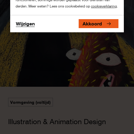
derden. Meer weten? Lees ons cookiebeleid op
cookieverklaring
.
Wijzigen
Akkoord
Vormgeving (voltijd)
Illustration & Animation Design