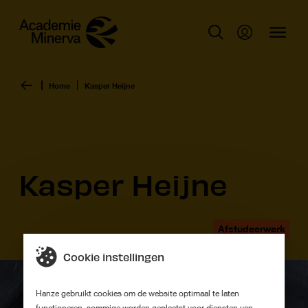
Home
Kasper Heijne
Kasper Heijne
Afstudeerwerk
Cookie instellingen
Hanze gebruikt cookies om de website optimaal te laten
functioneren, sommige worden geplaatst voor diensten van