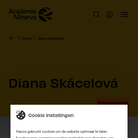
Home
Diana Skácelová
Diana Skácelová
Afstudeerwerk
Cookie instellingen
Hanze gebruikt cookies om de website optimaal te laten
functioneren, sommige worden geplaatst voor diensten van