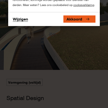
derden. Meer weten? Lees ons cookiebeleid op
cookieverklaring
.
Wijzigen
Akkoord
Vormgeving (voltijd)
Spatial Design