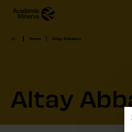
Home
Altay Abbasov
Altay Abb