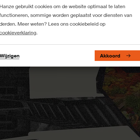
Hanze gebruikt cookies om de website optimaal te laten
functioneren, sommige worden geplaatst voor diensten van
derden. Meer weten? Lees ons cookiebeleid op
cookieverklaring
.
Wijzigen
Akkoord