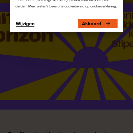
derden. Meer weten? Lees ons cookiebeleid op
cookieverklaring
.
Wijzigen
Akkoord