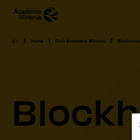
Home
Over Academie Minerva
Blockhous
Block