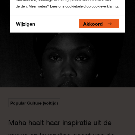
derden. Meer weten? Lees ons cookiebeleid op
cookieverklaring
.
Wijzigen
Akkoord
Popular Culture (voltijd)
Maha haalt haar inspiratie uit de