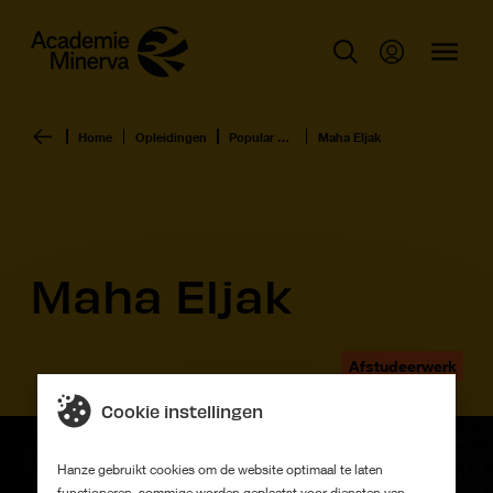
Home
Opleidingen
Popular Culture
Maha Eljak
Maha Eljak
Afstudeerwerk
Cookie instellingen
Hanze gebruikt cookies om de website optimaal te laten
functioneren, sommige worden geplaatst voor diensten van