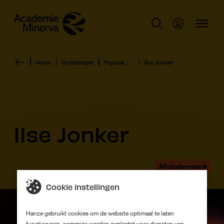
Home
Opleidingen
Popular Culture
Ilse Jonker
Ilse Jonker
Afstudeerwerk
Cookie instellingen
Hanze gebruikt cookies om de website optimaal te laten
functioneren, sommige worden geplaatst voor diensten van