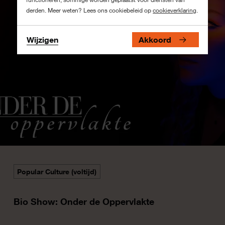
derden. Meer weten? Lees ons cookiebeleid op
cookieverklaring
.
Wijzigen
Akkoord
Popular Culture (voltijd)
Bio Show: Onder de Oppervlakte