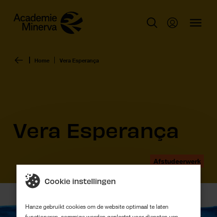
Home
Vera Esperança
Vera Esperança
Afstudeerwerk
Cookie instellingen
Hanze gebruikt cookies om de website optimaal te laten
functioneren, sommige worden geplaatst voor diensten van