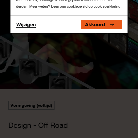
derden. Meer weten? Lees ons cookiebeleid op
cookieverklaring
.
Wijzigen
Akkoord
Vormgeving (voltijd)
Design - Off Road