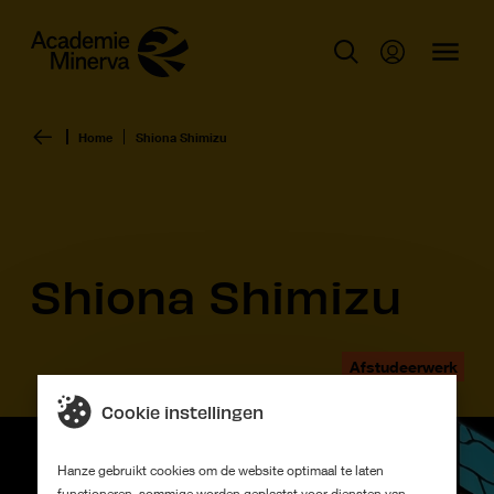
Home
Shiona Shimizu
Shiona Shimizu
Afstudeerwerk
Cookie instellingen
Hanze gebruikt cookies om de website optimaal te laten
functioneren, sommige worden geplaatst voor diensten van