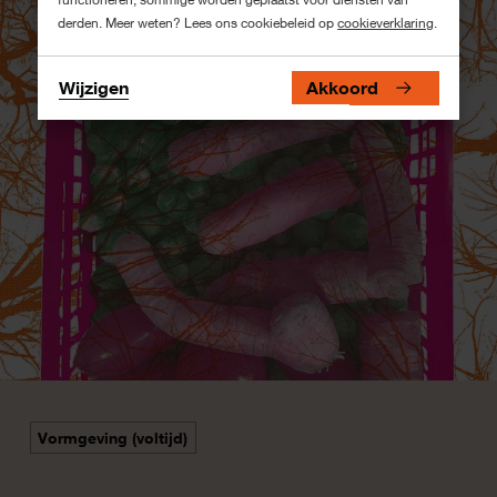
derden. Meer weten? Lees ons cookiebeleid op
cookieverklaring
.
Wijzigen
Akkoord
Vormgeving (voltijd)