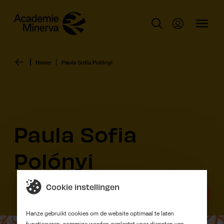
Home
Paula Sofia Polónyi
Paula Sofia
Polónyi
Cookie instellingen
Afstudeerwerk
Hanze gebruikt cookies om de website optimaal te laten
functioneren, sommige worden geplaatst voor diensten van