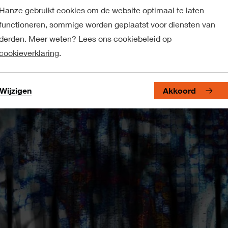
Hanze gebruikt cookies om de website optimaal te laten
functioneren, sommige worden geplaatst voor diensten van
derden. Meer weten? Lees ons cookiebeleid op
cookieverklaring
.
Wijzigen
Akkoord