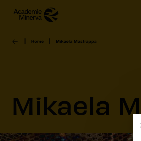
Home
Mikaela Mastrappa
Mikaela 