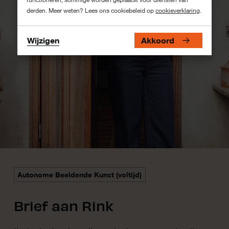
derden. Meer weten? Lees ons cookiebeleid op
cookieverklaring
.
Wijzigen
Akkoord
Autonome Beeldende Kunst (voltijd)
Brief aan Rink