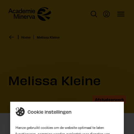
Home
Melissa Kleine
Melissa Kleine
Afstudeerwerk
Cookie instellingen
Hanze gebruikt cookies om de website optimaal te laten
functioneren, sommige worden geplaatst voor diensten van