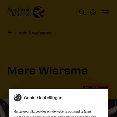
Home
Mare Wiersma
Mare Wiersma
Afstudeerwerk
Cookie instellingen
Hanze gebruikt cookies om de website optimaal te laten
functioneren, sommige worden geplaatst voor diensten van