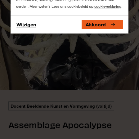
derden. Meer weten? Lees ons cookiebeleid op
cookieverklaring
.
Wijzigen
Akkoord
Docent Beeldende Kunst en Vormgeving (voltijd)
Assemblage Apocalypse