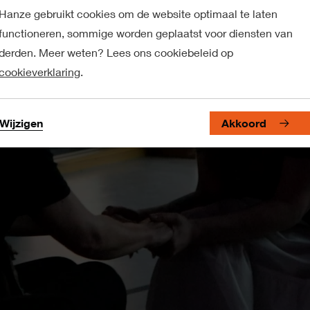
Hanze gebruikt cookies om de website optimaal te laten
functioneren, sommige worden geplaatst voor diensten van
derden. Meer weten? Lees ons cookiebeleid op
cookieverklaring
.
Wijzigen
Akkoord