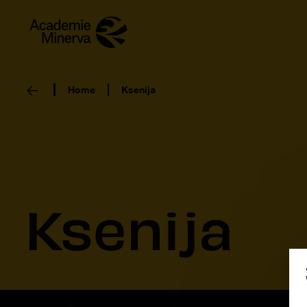
Home
Ksenija
Ksenija