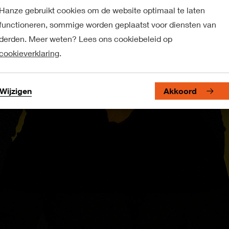
Hanze gebruikt cookies om de website optimaal te laten
functioneren, sommige worden geplaatst voor diensten van
derden. Meer weten? Lees ons cookiebeleid op
cookieverklaring
.
Wijzigen
Akkoord