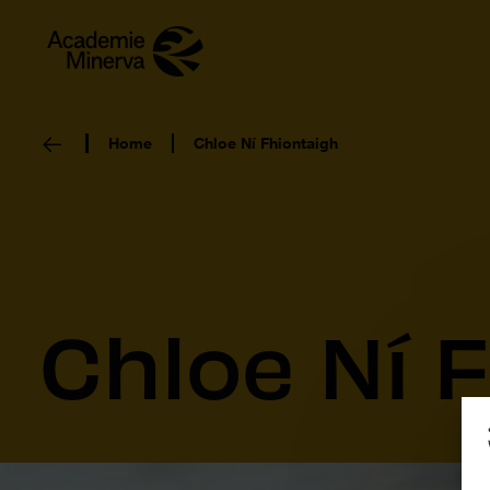
Home
Chloe Ní Fhiontaigh
Chloe Ní 