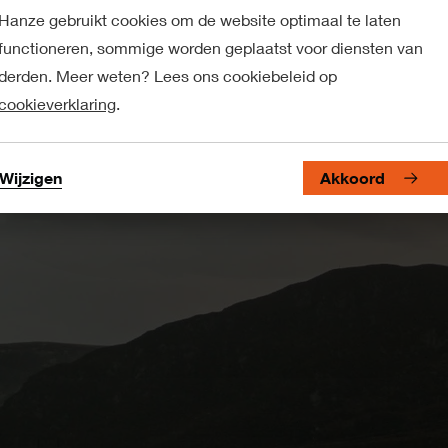
Hanze gebruikt cookies om de website optimaal te laten
functioneren, sommige worden geplaatst voor diensten van
derden. Meer weten? Lees ons cookiebeleid op
cookieverklaring
.
Wijzigen
Akkoord