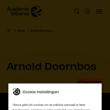
Home
Arnold Doornbos
Arnold Doornbos
Afstudeerwerk
Cookie instellingen
Hanze gebruikt cookies om de website optimaal te laten
functioneren, sommige worden geplaatst voor diensten van