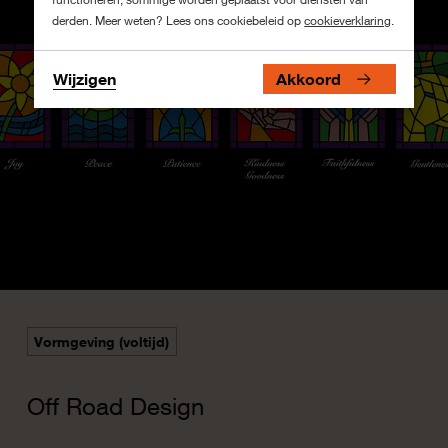
derden. Meer weten? Lees ons cookiebeleid op
cookieverklaring
.
Wijzigen
Akkoord
Vormgeving (voltijd)
Off Road Design