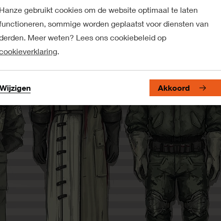
Hanze gebruikt cookies om de website optimaal te laten
functioneren, sommige worden geplaatst voor diensten van
derden. Meer weten? Lees ons cookiebeleid op
cookieverklaring
.
Wijzigen
Akkoord