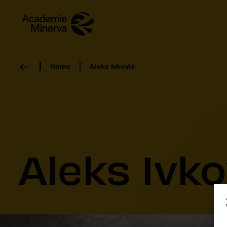
Home
Aleks Ivković
Aleks Ivko