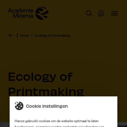
Home
Ecology of Printmaking
Ecology of
Printmaking
Cookie instellingen
Offcourses
Hanze gebruikt cookies om de website optimaal te laten
functioneren, sommige worden geplaatst voor diensten van