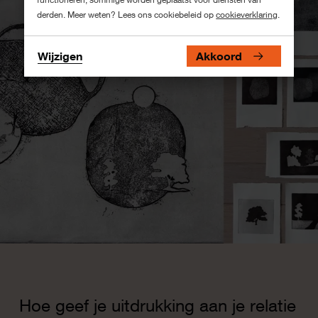
derden. Meer weten? Lees ons cookiebeleid op
cookieverklaring
.
Wijzigen
Akkoord
Hoe geef je uitdrukking aan je relatie