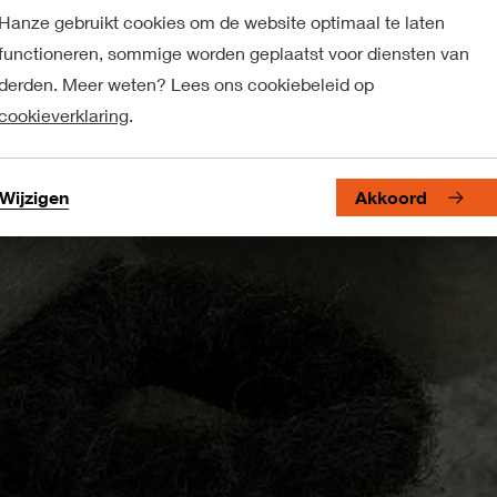
Hanze gebruikt cookies om de website optimaal te laten
functioneren, sommige worden geplaatst voor diensten van
derden. Meer weten? Lees ons cookiebeleid op
cookieverklaring
.
Wijzigen
Akkoord