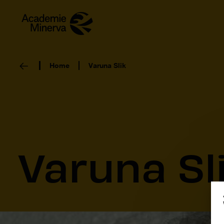
Home
Varuna Slik
Varuna Sl