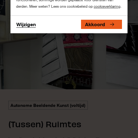
derden. Meer weten? Lees ons cookiebeleid op
cookieverklaring
.
Wijzigen
Akkoord
Autonome Beeldende Kunst (voltijd)
(Tussen) Ruimtes