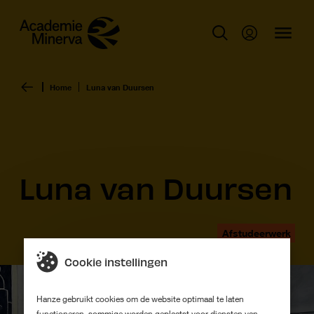
Home
Luna van Duursen
Luna van Duursen
Afstudeerwerk
Cookie instellingen
Hanze gebruikt cookies om de website optimaal te laten
functioneren, sommige worden geplaatst voor diensten van