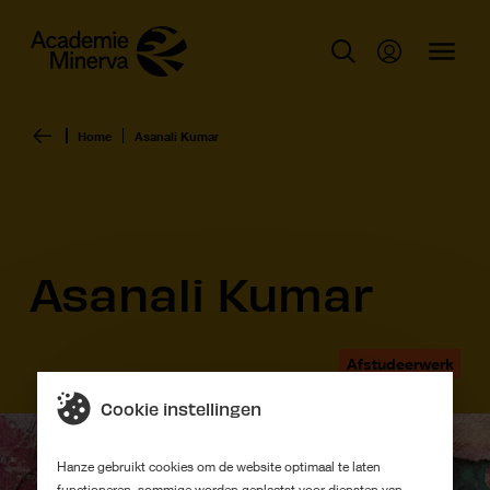
Home
Asanali Kumar
Asanali Kumar
Afstudeerwerk
Cookie instellingen
Hanze gebruikt cookies om de website optimaal te laten
functioneren, sommige worden geplaatst voor diensten van