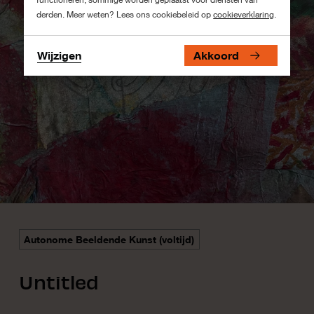
derden. Meer weten? Lees ons cookiebeleid op
cookieverklaring
.
Wijzigen
Akkoord
Autonome Beeldende Kunst (voltijd)
Untitled