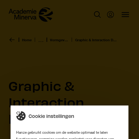
Home
Vormgeving
Graphic & Interaction Design
Graphic &
Interaction
Design
Cookie instellingen
Hanze gebruikt cookies om de website optimaal te laten
functioneren, sommige worden geplaatst voor diensten van