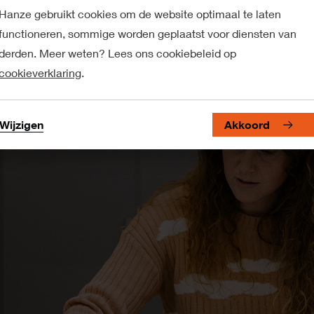
Hanze gebruikt cookies om de website optimaal te laten
functioneren, sommige worden geplaatst voor diensten van
derden. Meer weten? Lees ons cookiebeleid op
cookieverklaring
.
Wijzigen
Akkoord