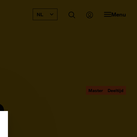
Menu
NL
e
Master
Deeltijd